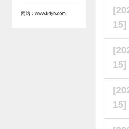
[20
网站：www.kdyb.com
15
[20
15
[20
15